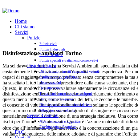
Home
Chi siamo
Servizi
Pulizie
Pulizie civili
Pulizie Industriali
Disinfestazione ambienti Torino
Pulizie Tecniche
Pulizie speciali e trattamenti conservativi
Disinfestazioni
Ma sei davvero sicuro? Isma Servizi Ambientali, specializzata in disin
costantemente in evoluzione, non c’è qualità senza esperienza. Per que
Disinfestazioni insetti striscianti e volanti
capaci di raggiungere lo scopo prefissato senza compromettere la tua sa
Sanificazioni e disinfezioni
ha suscitato il tuo interesse. A prescindere dalla causa scatenante, che 
Derattizzazioni
Questo, in modo che tu possa valutare attentamente le circostanze ed e
Deblattizzazioni
disinfestazione ambienti Torino, facciamo genericamente riferimento a q
Trattamenti contro vespe e calabroni
questo meno infestanti, come le cimici dei letti, le zecche e le malerbe
Disinfestazione zanzare
ci consente di valutare approfonditamente non soltanto le specifiche d
Disinfestazioni contro cimici da letto
questo primo monitoraggio siamo in grado di distinguere e circoscrivere 
Allontanamento colombi
Servizi Generali
materialmente, per la definizione di una strategia risolutiva. Una corre
rischi per l’uomo. • L’intervento. Questa è l’azione materiale di ridu
Movimentazioni e Logistica
Facchinaggio e Sgomberi
oltre che all’infestante. Ogni intervento è la concretizzazione di un pi
FAQ
valutare l’adeguatezza delle misure adottate e di garantire che l’effe
Contatti