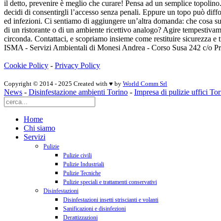
il detto, prevenire è meglio che curare! Pensa ad un semplice topolino.
decidi di consentirgli l’accesso senza penali. Eppure un topo può diffon
ed infezioni. Ci sentiamo di aggiungere un’altra domanda: che cosa succ
di un ristorante o di un ambiente ricettivo analogo? Agire tempestivame
circonda. Contattaci, e scopriamo insieme come restituire sicurezza e tr
ISMA - Servizi Ambientali di Monesi Andrea - Corso Susa 242 c/o 
Cookie Policy
-
Privacy Policy
Copyright © 2014 - 2025 Created with ♥ by
World Comm Srl
News
-
Disinfestazione ambienti Torino
-
Impresa di pulizie uffici To
Home
Chi siamo
Servizi
Pulizie
Pulizie civili
Pulizie Industriali
Pulizie Tecniche
Pulizie speciali e trattamenti conservativi
Disinfestazioni
Disinfestazioni insetti striscianti e volanti
Sanificazioni e disinfezioni
Derattizzazioni