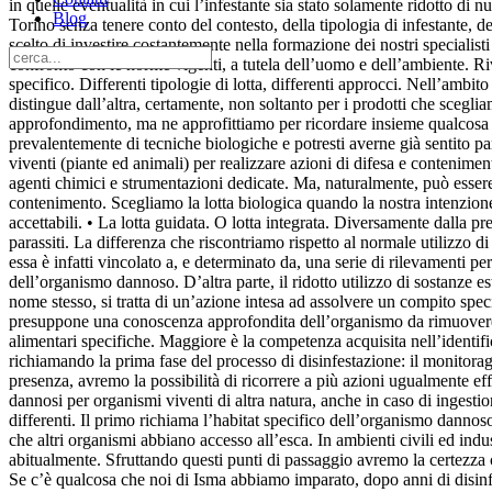
in quelle eventualità in cui l’infestante sia stato solamente ridotto di
Blog
Torino senza tenere conto del contesto, della tipologia di infestante,
scelto di investire costantemente nella formazione dei nostri specialist
confronto con le norme vigenti, a tutela dell’uomo e dell’ambiente. Ri
specifico. Differenti tipologie di lotta, differenti approcci. Nell’ambito
distingue dall’altra, certamente, non soltanto per i prodotti che scegli
approfondimento, ma ne approfittiamo per ricordare insieme qualcosa di
prevalentemente di tecniche biologiche e potresti averne già sentito par
viventi (piante ed animali) per realizzare azioni di difesa e conteniment
agenti chimici e strumentazioni dedicate. Ma, naturalmente, può essere
contenimento. Scegliamo la lotta biologica quando la nostra intenzione
accettabili. • La lotta guidata. O lotta integrata. Diversamente dalla pr
parassiti. La differenza che riscontriamo rispetto al normale utilizzo 
essa è infatti vincolato a, e determinato da, una serie di rilevamenti p
dell’organismo dannoso. D’altra parte, il ridotto utilizzo di sostanze e
nome stesso, si tratta di un’azione intesa ad assolvere un compito speci
presuppone una conoscenza approfondita dell’organismo da rimuovere. H
alimentari specifiche. Maggiore è la competenza acquisita nell’identifi
richiamando la prima fase del processo di disinfestazione: il monitoragg
presenza, avremo la possibilità di ricorrere a più azioni ugualmente effi
dannosi per organismi viventi di altra natura, anche in caso di ingesti
differenti. Il primo richiama l’habitat specifico dell’organismo dannoso
che altri organismi abbiano accesso all’esca. In ambienti civili ed indu
abitualmente. Sfruttando questi punti di passaggio avremo la certezza 
Se c’è qualcosa che noi di Isma abbiamo imparato, dopo anni di disinf