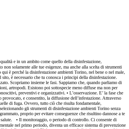
qualità e in un ambito come quello della disinfestazione,
to non solamente alle tue esigenze, ma anche alla scelta di strumenti
o qui è perché la disinfestazione ambienti Torino, nel bene o nel male,
 sito, è necessario che tu conosca i principi della disinfestazione.
lizzato. Scopriamo insieme le fasi. Sappiamo che, quando parliamo di
ccioni, artropodi. Esistono poi sottospecie meno diffuse ma non per
noscitivi, preventivi e organizzativi. • L’osservazione. E’ la fase che
provocato, e consentito, la diffusione dell’infestazione. Attraverso
uelle di fuga. Ovvero, tutto ciò che risulta fondamentale,
, selezionando gli strumenti di disinfestazione ambienti Torino senza
rogrammato, proprio per evitare conseguenze che risultino dannose a te
a salute. • Il monitoraggio, o periodo di controllo. Ci consente di
amentale nel primo periodo, diventa un efficace sistema di prevenzione