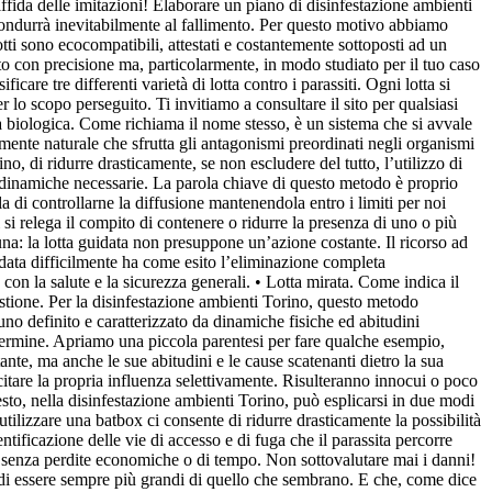
iffida delle imitazioni! Elaborare un piano di disinfestazione ambienti
 condurrà inevitabilmente al fallimento. Per questo motivo abbiamo
otti sono ecocompatibili, attestati e costantemente sottoposti ad un
o con precisione ma, particolarmente, in modo studiato per il tuo caso
care tre differenti varietà di lotta contro i parassiti. Ogni lotta si
r lo scopo perseguito. Ti invitiamo a consultare il sito per qualsiasi
ta biologica. Come richiama il nome stesso, è un sistema che si avvale
temente naturale che sfrutta gli antagonismi preordinati negli organismi
no, di ridurre drasticamente, se non escludere del tutto, l’utilizzo di
e dinamiche necessarie. La parola chiave di questo metodo è proprio
di controllarne la diffusione mantenendola entro i limiti per noi
i si relega il compito di contenere o ridurre la presenza di uno o più
una: la lotta guidata non presuppone un’azione costante. Il ricorso ad
uidata difficilmente ha come esito l’eliminazione completa
con la salute e la sicurezza generali. • Lotta mirata. Come indica il
uestione. Per la disinfestazione ambienti Torino, questo metodo
o definito e caratterizzato da dinamiche fisiche ed abitudini
o termine. Apriamo una piccola parentesi per fare qualche esempio,
ante, ma anche le sue abitudini e le cause scatenanti dietro la sua
ercitare la propria influenza selettivamente. Risulteranno innocui o poco
esto, nella disinfestazione ambienti Torino, può esplicarsi in due modi
utilizzare una batbox ci consente di ridurre drasticamente la possibilità
ntificazione delle vie di accesso e di fuga che il parassita percorre
o, senza perdite economiche o di tempo. Non sottovalutare mai i danni!
 di essere sempre più grandi di quello che sembrano. E che, come dice