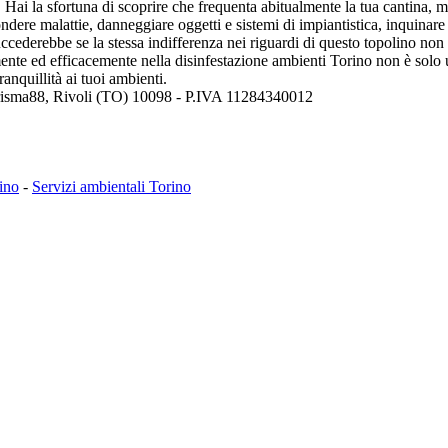
 Hai la sfortuna di scoprire che frequenta abitualmente la tua cantina, m
dere malattie, danneggiare oggetti e sistemi di impiantistica, inquinare g
ederebbe se la stessa indifferenza nei riguardi di questo topolino non fo
nte ed efficacemente nella disinfestazione ambienti Torino non è solo uti
anquillità ai tuoi ambienti.
Prisma88, Rivoli (TO) 10098 - P.IVA 11284340012
rino
-
Servizi ambientali Torino