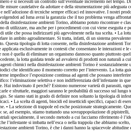
 numero e si necessiti un controllo sull’eventuale incremento nel tempo. D
 delle misure cautelative da adottare e della strumentazione più adeguata
i e nell’adozione di tecniche sempre efficaci ed innovative. I nostri prod
volgendoti ad Isma avrai la garanzia che il tuo problema venga affrontat
 della disinfestazione ambienti Torino, abbiamo potuto riscontrare e classifi
amo di utilizzare, ma anche per i procedimenti con cui viene eseguita e pe
 utile che possa indirizzarti più agevolmente nella tua scelta. • La lot
lare in ambito agroalimentare. Si tratta, infatti, di un sistema prevalen
o. Questa tipologia di lotta consente, nella disinfestazione ambienti Tori
 applicata esclusivamente in contesti che consentano le interazioni e l
 non è quella di eliminare un organismo dannoso quanto piuttosto quella 
ecedente, la lotta guidata tende ad avvalersi di prodotti non naturali a cu
di agenti chimici nella disinfestazione ambienti Torino è sostanzialmente 
eriodici che identificano il momento corretto per l’intervento. La lotta g
sterne impedisce l’esposizione continua ad agenti che possano interferire 
fico: l’eliminazione selettiva e non indifferenziata dell’infestante in q
ai indovinato il perché? Esistono numerose varietà di parassiti, ognun
carle e sfruttarle, maggiori saranno le probabilità di successo sul lung
io. Se siamo stati in grado di definire non soltanto la tipologia di infest
caci. • La scelta di agenti, biocidi ed insetticidi specifici, capaci di es
one. • La selezione di trappole ed esche posizionate strategicamente. Qu
: se, ad esempio, stiamo trattando una sovrappopolazione di pipistrelli, 
striali specialmente, il secondo metodo a cui facciamo riferimento è l’ide
che l’infestante si imbatta nell’esca o nella trappola che abbiamo scelt
estazione ambienti Torino, è che i danni hanno la spiacevole abitudine