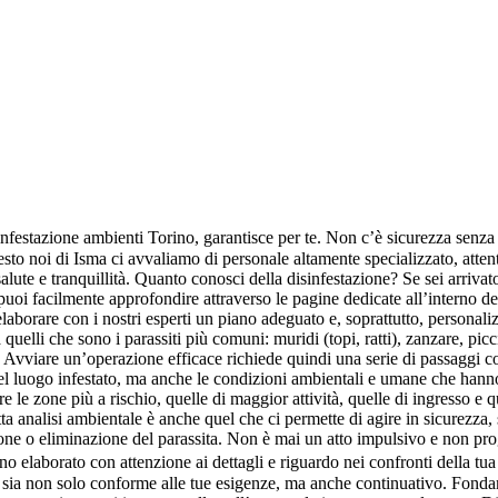
festazione ambienti Torino, garantisce per te. Non c’è sicurezza senza 
sto noi di Isma ci avvaliamo di personale altamente specializzato, atten
lute e tranquillità. Quanto conosci della disinfestazione? Se sei arrivat
puoi facilmente approfondire attraverso le pagine dedicate all’interno del
laborare con i nostri esperti un piano adeguato e, soprattutto, persona
uelli che sono i parassiti più comuni: muridi (topi, ratti), zanzare, pi
. Avviare un’operazione efficace richiede quindi una serie di passaggi co
el luogo infestato, ma anche le condizioni ambientali e umane che hanno 
le zone più a rischio, quelle di maggior attività, quelle di ingresso e q
tta analisi ambientale è anche quel che ci permette di agire in sicurezza
zione o eliminazione del parassita. Non è mai un atto impulsivo e non p
ano elaborato con attenzione ai dettagli e riguardo nei confronti della tu
tto sia non solo conforme alle tue esigenze, ma anche continuativo. Fond