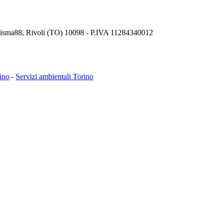
Prisma88, Rivoli (TO) 10098 - P.IVA 11284340012
rino
-
Servizi ambientali Torino