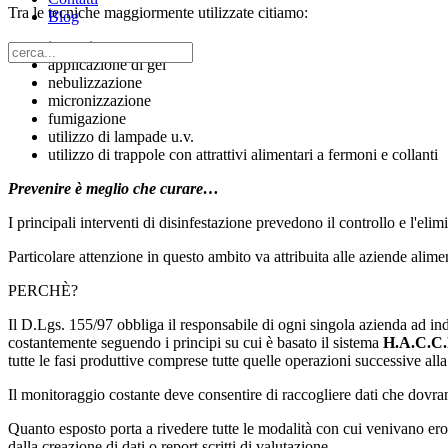
Tra le tecniche maggiormente utilizzate citiamo:
Blog
irrorazione
applicazione di gel
nebulizzazione
micronizzazione
fumigazione
utilizzo di lampade u.v.
utilizzo di trappole con attrattivi alimentari a fermoni e collanti
Prevenire è meglio che curare…
I principali interventi di disinfestazione prevedono il controllo e l'elimi
Particolare attenzione in questo ambito va attribuita alle aziende alim
PERCHÈ?
Il D.Lgs. 155/97 obbliga il responsabile di ogni singola azienda ad indi
costantemente seguendo i principi su cui è basato il sistema
H.A.C.C
tutte le fasi produttive comprese tutte quelle operazioni successive al
Il monitoraggio costante deve consentire di raccogliere dati che dovran
Quanto esposto porta a rivedere tutte le modalità con cui ven
dalla creazione di dati o report scritti di valutazione
.