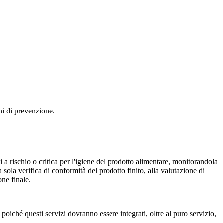
oni di prevenzione
.
 a rischio o critica per l'igiene del prodotto alimentare, monitorandola
sola verifica di conformità del prodotto finito, alla valutazione di
one finale.
,
poiché questi servizi dovranno essere integrati, oltre al puro servizio,