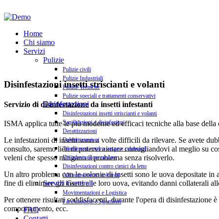
Home
Chi siamo
Servizi
Pulizie
Pulizie civili
Pulizie Industriali
Disinfestazioni insetti striscianti e volanti
Pulizie Tecniche
Pulizie speciali e trattamenti conservativi
Disinfestazioni
Servizio di disinfestazione da insetti infestanti
Disinfestazioni insetti striscianti e volanti
Sanificazioni e disinfezioni
ISMA applica tutte le più moderne ed efficaci tecniche alla base della di
Derattizzazioni
Le infestazioni di insetti sono a volte difficili da rilevare. Se avete 
Deblattizzazioni
consulto, saremo lieti di potervi aiutare consigliandovi al meglio su cos
Trattamenti contro vespe e calabroni
veleni che spesso mitigano il problema senza risolverlo.
Disinfestazione zanzare
Disinfestazioni contro cimici da letto
Un altro problema con le colonie di insetti sono le uova depositate in a
Allontanamento colombi
Servizi Generali
fine di eliminare gli insetti e le loro uova, evitando danni collaterali 
Movimentazioni e Logistica
Per ottenere risultati soddisfacenti, durante l'opera di disinfestazione è
Facchinaggio e Sgomberi
comportamento, ecc.
FAQ
Contatti