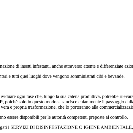
nazione di insetti infestanti,
anche attraverso attente e differenziate azi
entari e tutti quei luoghi dove vengono somministrati cibi e bevande.
viduare ogni fase che, lungo la sua catena produttiva, potrebbe rilevarsi
.P
, poiché solo in questo modo si sancisce chiaramente il passaggio dalla 
la vera e propria trasformazione, che lo porteranno alla commercializzazi
no essere disponibili per le autorità competenti preposte al controllo.
ivano erogati i SERVIZI DI DISINFESTAZIONE O IGIENE AMBIENTALE