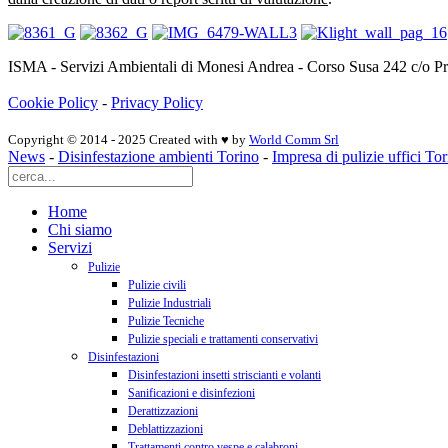
ISMA - Servizi Ambientali di Monesi Andrea - Corso Susa 242 c/o 
Cookie Policy
-
Privacy Policy
Copyright © 2014 - 2025 Created with ♥ by
World Comm Srl
News
-
Disinfestazione ambienti Torino
-
Impresa di pulizie uffici To
Home
Chi siamo
Servizi
Pulizie
Pulizie civili
Pulizie Industriali
Pulizie Tecniche
Pulizie speciali e trattamenti conservativi
Disinfestazioni
Disinfestazioni insetti striscianti e volanti
Sanificazioni e disinfezioni
Derattizzazioni
Deblattizzazioni
Trattamenti contro vespe e calabroni