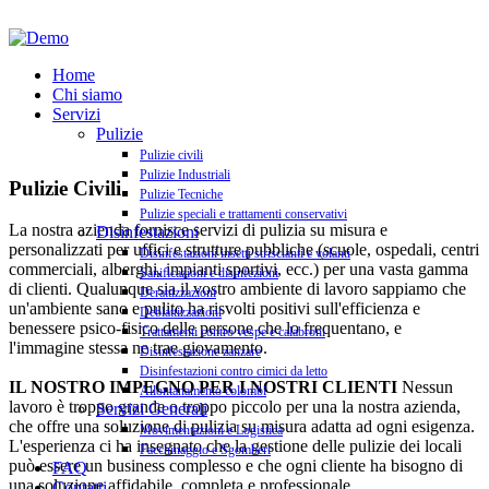
Home
Chi siamo
Servizi
Pulizie
Pulizie civili
Pulizie Industriali
Pulizie Civili
Pulizie Tecniche
Pulizie speciali e trattamenti conservativi
La nostra azienda fornisce servizi di pulizia su misura e
Disinfestazioni
personalizzati per uffici e strutture pubbliche (scuole, ospedali, centri
Disinfestazioni insetti striscianti e volanti
commerciali, alberghi, impianti sportivi, ecc.) per una vasta gamma
Sanificazioni e disinfezioni
di clienti. Qualunque sia il vostro ambiente di lavoro sappiamo che
Derattizzazioni
un'ambiente sano e pulito ha risvolti positivi sull'efficienza e
Deblattizzazioni
benessere psico-fisico delle persone che lo frequentano, e
Trattamenti contro vespe e calabroni
l'immagine stessa ne trae giovamento.
Disinfestazione zanzare
Disinfestazioni contro cimici da letto
IL NOSTRO IMPEGNO PER I NOSTRI CLIENTI
Nessun
Allontanamento colombi
lavoro è troppo grande o troppo piccolo per una la nostra azienda,
Servizi Generali
che offre una soluzione di pulizia su misura adatta ad ogni esigenza.
Movimentazioni e Logistica
L'esperienza ci ha insegnato che la gestione delle pulizie dei locali
Facchinaggio e Sgomberi
può essere un business complesso e che ogni cliente ha bisogno di
FAQ
una soluzione affidabile, completa e professionale.
Contatti