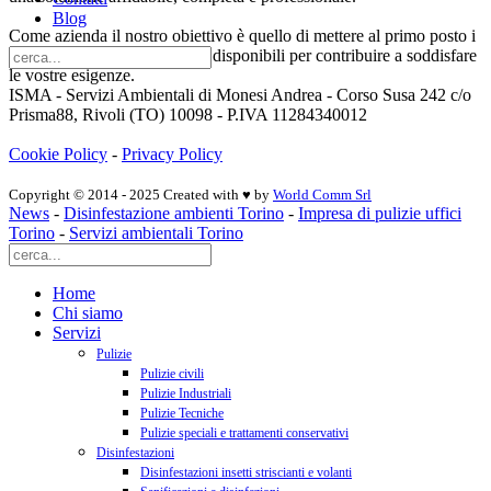
Blog
Come azienda il nostro obiettivo è quello di mettere al primo posto i
nostri clienti, e siamo sempre disponibili per contribuire a soddisfare
le vostre esigenze.
ISMA - Servizi Ambientali di Monesi Andrea - Corso Susa 242 c/o
Prisma88, Rivoli (TO) 10098 - P.IVA 11284340012
Cookie Policy
-
Privacy Policy
Copyright © 2014 - 2025 Created with ♥ by
World Comm Srl
News
-
Disinfestazione ambienti Torino
-
Impresa di pulizie uffici
Torino
-
Servizi ambientali Torino
Home
Chi siamo
Servizi
Pulizie
Pulizie civili
Pulizie Industriali
Pulizie Tecniche
Pulizie speciali e trattamenti conservativi
Disinfestazioni
Disinfestazioni insetti striscianti e volanti