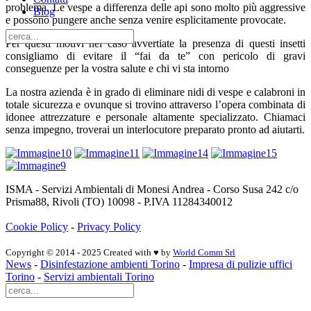
problema. Le vespe a differenza delle api sono molto più aggressive
Blog
e possono pungere anche senza venire esplicitamente provocate.
Per questi motivi nel caso avvertiate la presenza di questi insetti
consigliamo di evitare il “fai da te” con pericolo di gravi
conseguenze per la vostra salute e chi vi sta intorno
La nostra azienda è in grado di eliminare nidi di vespe e calabroni in
totale sicurezza e ovunque si trovino attraverso l’opera combinata di
idonee attrezzature e personale altamente specializzato. Chiamaci
senza impegno, troverai un interlocutore preparato pronto ad aiutarti.
ISMA - Servizi Ambientali di Monesi Andrea - Corso Susa 242 c/o
Prisma88, Rivoli (TO) 10098 - P.IVA 11284340012
Cookie Policy
-
Privacy Policy
Copyright © 2014 - 2025 Created with ♥ by
World Comm Srl
News
-
Disinfestazione ambienti Torino
-
Impresa di pulizie uffici
Torino
-
Servizi ambientali Torino