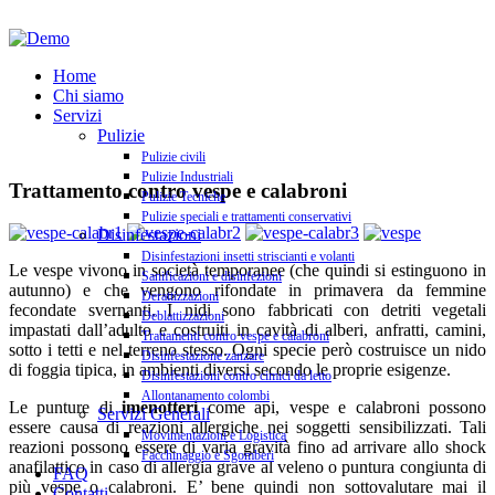
Home
Chi siamo
Servizi
Pulizie
Pulizie civili
Pulizie Industriali
Trattamento contro vespe e calabroni
Pulizie Tecniche
Pulizie speciali e trattamenti conservativi
Disinfestazioni
Disinfestazioni insetti striscianti e volanti
Le vespe vivono in società temporanee (che quindi si estinguono in
Sanificazioni e disinfezioni
autunno) e che vengono rifondate in primavera da femmine
Derattizzazioni
fecondate svernanti. I nidi sono fabbricati con detriti vegetali
Deblattizzazioni
impastati dall’adulto e costruiti in cavità di alberi, anfratti, camini,
Trattamenti contro vespe e calabroni
sotto i tetti e nel terreno stesso. Ogni specie però costruisce un nido
Disinfestazione zanzare
di foggia tipica, in ambienti diversi secondo le proprie esigenze.
Disinfestazioni contro cimici da letto
Allontanamento colombi
Le punture di
imenotteri
come api, vespe e calabroni possono
Servizi Generali
essere causa di reazioni allergiche nei soggetti sensibilizzati. Tali
Movimentazioni e Logistica
reazioni possono essere di varia gravità fino ad arrivare allo shock
Facchinaggio e Sgomberi
anafilattico in caso di allergia grave al veleno o puntura congiunta di
FAQ
più vespe o calabroni. E’ bene quindi non sottovalutare mai il
Contatti