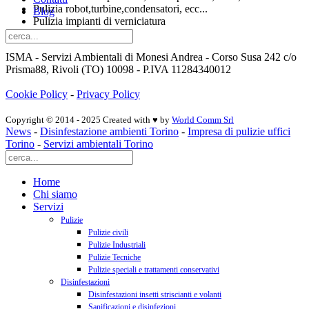
Pulizia robot,turbine,condensatori, ecc...
Blog
Pulizia impianti di verniciatura
Pulizia filtri pressa
ISMA - Servizi Ambientali di Monesi Andrea - Corso Susa 242 c/o
Prisma88, Rivoli (TO) 10098 - P.IVA 11284340012
Cookie Policy
-
Privacy Policy
Copyright © 2014 - 2025 Created with ♥ by
World Comm Srl
News
-
Disinfestazione ambienti Torino
-
Impresa di pulizie uffici
Torino
-
Servizi ambientali Torino
Home
Chi siamo
Servizi
Pulizie
Pulizie civili
Pulizie Industriali
Pulizie Tecniche
Pulizie speciali e trattamenti conservativi
Disinfestazioni
Disinfestazioni insetti striscianti e volanti
Sanificazioni e disinfezioni