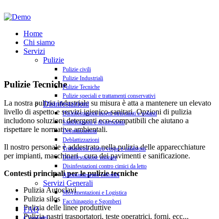
Home
Chi siamo
Servizi
Pulizie
Pulizie civili
Pulizie Industriali
Pulizie Tecniche
Pulizie Tecniche
Pulizie speciali e trattamenti conservativi
La nostra pulizia industriale su misura è atta a mantenere un elevato
Disinfestazioni
livello di aspetto e servizi igienico-sanitari. Opzioni di pulizia
Disinfestazioni insetti striscianti e volanti
includono soluzioni detergenti eco-compatibili che aiutano a
Sanificazioni e disinfezioni
rispettare le normative ambientali.
Derattizzazioni
Deblattizzazioni
Il nostro personale è addestrato nella pulizia delle apparecchiature
Trattamenti contro vespe e calabroni
per impianti, macchinari , cura dei pavimenti e sanificazione.
Disinfestazione zanzare
Disinfestazioni contro cimici da letto
Contesti principali per le pulizie tecniche
Allontanamento colombi
Servizi Generali
Pulizia Autoclavi
Movimentazioni e Logistica
Pulizia silos
Facchinaggio e Sgomberi
Pulizia delle linee produttive
FAQ
Pulizia nastri trasportatori, teste operatrici, forni, ecc...
Contatti